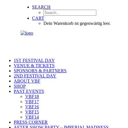
SEARCH
CART
Dein Warenkorb ist gegenwärtig leer.
1ST FESTIVAL DAY
VENUE & TICKETS
SPONSORS & PARTNERS
2ND FESTIVAL DAY
ABOUT VBF
SHOP
PAST EVENTS
VBF18
VBF17
VBF16
VBF15
VBF14
PRESS CORNER
AFTER SHOW PARTY – IMPERIAL MADNESS