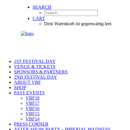
SEARCH
CART
Dein Warenkorb ist gegenwärtig leer.
1ST FESTIVAL DAY
VENUE & TICKETS
SPONSORS & PARTNERS
2ND FESTIVAL DAY
ABOUT VBF
SHOP
PAST EVENTS
VBF18
VBF17
VBF16
VBF15
VBF14
PRESS CORNER
AFTER SHOW PARTY – IMPERIAL MADNESS